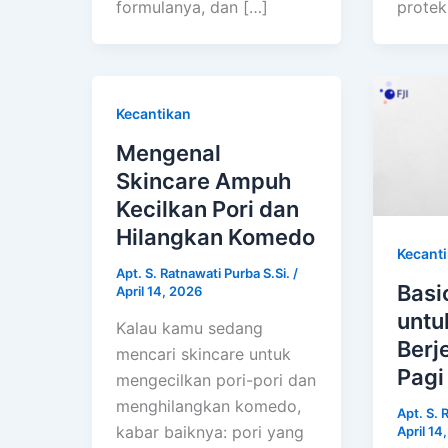
formulanya, dan […]
protek
Kecantikan
Mengenal
Skincare Ampuh
Kecilkan Pori dan
Hilangkan Komedo
Kecant
Apt. S. Ratnawati Purba S.Si.
/
Basi
April 14, 2026
untu
Kalau kamu sedang
Berj
mencari skincare untuk
Pagi
mengecilkan pori-pori dan
menghilangkan komedo,
Apt. S. 
kabar baiknya: pori yang
April 14