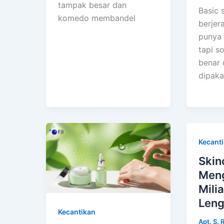
tampak besar dan
Basic 
komedo membandel
berjer
punya 
tapi s
benar 
dipaka
Kecant
Skin
Meng
Mili
Len
Kecantikan
Apt. S. 