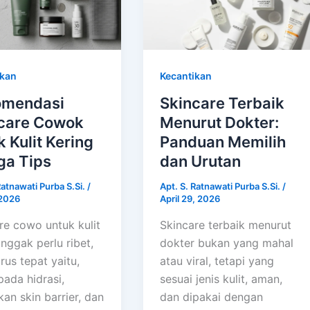
ikan
Kecantikan
omendasi
Skincare Terbaik
care Cowok
Menurut Dokter:
k Kulit Kering
Panduan Memilih
ga Tips
dan Urutan
Ratnawati Purba S.Si.
/
Apt. S. Ratnawati Purba S.Si.
/
 2026
April 29, 2026
re cowo untuk kulit
Skincare terbaik menurut
 nggak perlu ribet,
dokter bukan yang mahal
rus tepat yaitu,
atau viral, tetapi yang
pada hidrasi,
sesuai jenis kulit, aman,
kan skin barrier, dan
dan dipakai dengan