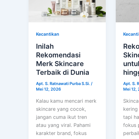
Kecantikan
Kecant
Inilah
Rek
Rekomendasi
Skin
Merk Skincare
untu
Terbaik di Dunia
hing
Apt. S. Ratnawati Purba S.Si.
/
Apt. S. 
Mei 12, 2026
Mei 12,
Kalau kamu mencari merk
Skinca
skincare yang cocok,
kering
jangan cuma ikut tren
tapi ha
atau yang viral. Pahami
fokus 
karakter brand, fokus
perbai