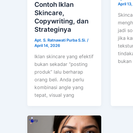
Contoh Iklan
April 13
Skincare,
Skinca
Copywriting, dan
menghi
Strateginya
jadi s
jika k
Apt. S. Ratnawati Purba S.Si.
/
tekstu
April 14, 2026
tindak
Iklan skincare yang efektif
bukan
bukan sekadar “posting
produk” lalu berharap
orang beli. Anda perlu
kombinasi angle yang
tepat, visual yang