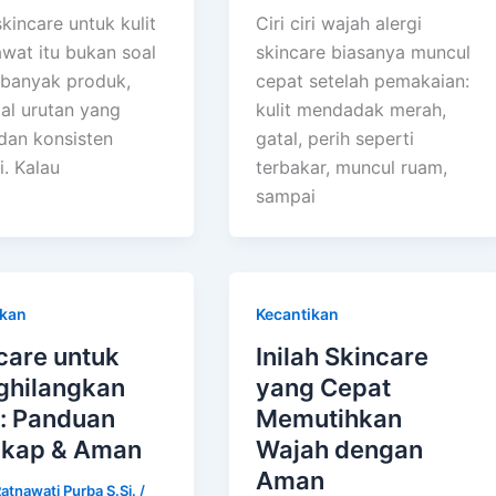
skincare untuk kulit
Ciri ciri wajah alergi
awat itu bukan soal
skincare biasanya muncul
banyak produk,
cepat setelah pemakaian:
oal urutan yang
kulit mendadak merah,
dan konsisten
gatal, perih seperti
i. Kalau
terbakar, muncul ruam,
sampai
ikan
Kecantikan
care untuk
Inilah Skincare
hilangkan
yang Cepat
a: Panduan
Memutihkan
gkap & Aman
Wajah dengan
Aman
Ratnawati Purba S.Si.
/