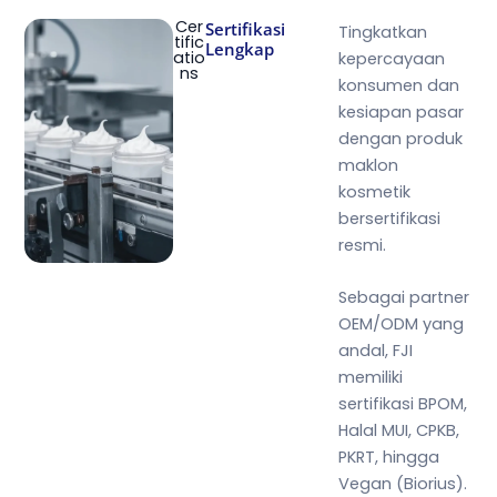
Cer
Sertifikasi
Tingkatkan
tific
Lengkap
atio
kepercayaan
ns
konsumen dan
kesiapan pasar
dengan produk
maklon
kosmetik
bersertifikasi
resmi.
Sebagai partner
OEM/ODM yang
andal, FJI
memiliki
sertifikasi BPOM,
Halal MUI, CPKB,
PKRT, hingga
Vegan (Biorius).