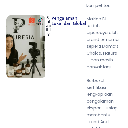
kompetitor.
Sc
Pengalaman
Maklon FJI
al
Lokal dan Global
ab
sudah
ilit
dipercaya oleh
y
brand ternama
seperti Mama’s
Choice, Nature-
E, dan masih
banyak lagi.
Berbekal
sertifikasi
lengkap dan
pengalaman
ekspor, FJI siap
membantu
brand Anda