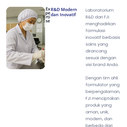
Ex
R&D Modern
Laboratorium
pe
dan Inovatif
rti
R&D dari FJI
se
menghadirkan
formulasi
inovatif berbasis
sains yang
dirancang
sesuai dengan
visi brand Anda.
Dengan tim ahli
formulator yang
berpengalaman,
FJI menciptakan
produk yang
aman, unik,
modern, dan
berbeda dari