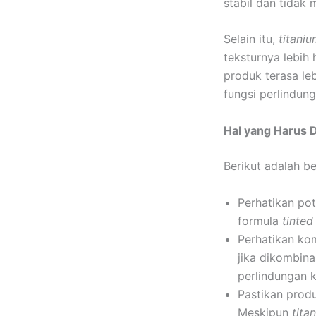
stabil dan tidak
Selain itu,
titani
teksturnya lebih
produk terasa leb
fungsi perlindun
Hal yang Harus 
Berikut adalah b
Perhatikan po
formula
tinted
Perhatikan ko
jika dikombin
perlindungan k
Pastikan prod
Meskipun
tita