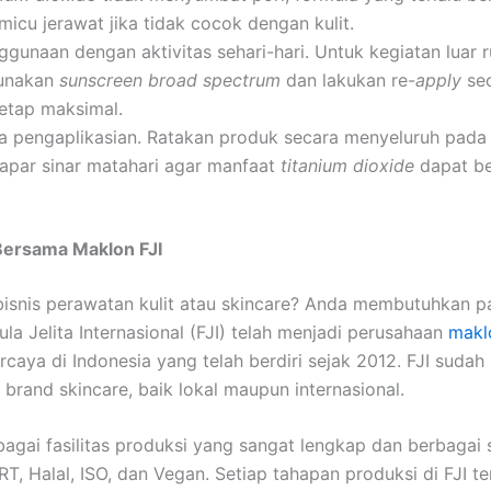
icu jerawat jika tidak cocok dengan kulit.
gunaan dengan aktivitas sehari-hari. Untuk kegiatan luar
gunakan
sunscreen broad spectrum
dan lakukan re-
apply
sec
tetap maksimal.
ra pengaplikasian. Ratakan produk secara menyeluruh pada
papar sinar matahari agar manfaat
titanium dioxide
dapat be
 Bersama Maklon FJI
bisnis perawatan kulit atau skincare? Anda membutuhkan p
ula Jelita Internasional (FJI) telah menjadi perusahaan
makl
rcaya di Indonesia yang telah berdiri sejak 2012. FJI suda
 brand skincare, baik lokal maupun internasional.
agai fasilitas produksi yang sangat lengkap dan berbagai s
T, Halal, ISO, dan Vegan. Setiap tahapan produksi di FJI t