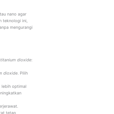
tau nano agar
 teknologi ini,
 tanpa mengurangi
n
titanium dioxide
:
um dioxide
. Pilih
 lebih optimal
eningkatkan
erjerawat.
rat tetap