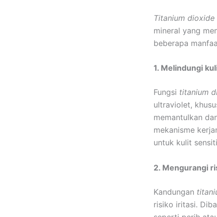
Titanium dioxide
mineral yang memb
beberapa manfaat 
1. Melindungi kul
Fungsi
titanium d
ultraviolet, khu
memantulkan dan
mekanisme kerja
untuk kulit sensiti
2. Mengurangi risi
Kandungan
titan
risiko iritasi. D
seperti perih ata