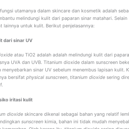
fungsi utamanya dalam skincare dan kosmetik adalah sebag
antu melindungi kulit dari paparan sinar matahari. Selain 
lainnya untuk kulit. Berikut penjelasannya:
it dari sinar UV
ioxide
atau TiO2 adalah adalah melindungi kulit dari papara
susnya UVA dan UVB. Titanium dioxide dalam sunscreen bek
 menyebarkan sinar UV sebelum menembus lapisan kulit. 
nya bersifat
physical sunscreen
,
titanium
dioxide
sering di
f.
ko iritasi kulit
ium dioxide
skincare dikenal sebagai bahan yang relatif le
ibandingkan
sunscreen
kimia, bahan ini tidak mudah menyeba
u kemerahan. Oleh karena itu,
titanium dioxide
sering digun