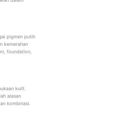
gai pigmen putih
dan kemerahan
am
,
foundation
,
kaan kulit.
lah alasan
dan kombinasi.