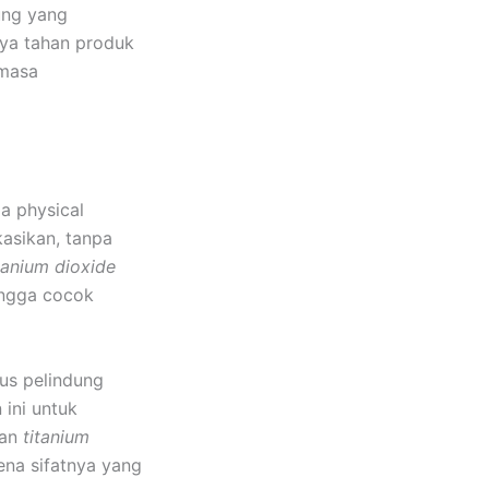
ung yang
ya tahan produk
 masa
a physical
kasikan, tanpa
tanium dioxide
ingga cocok
us pelindung
ini untuk
aan
titanium
ena sifatnya yang