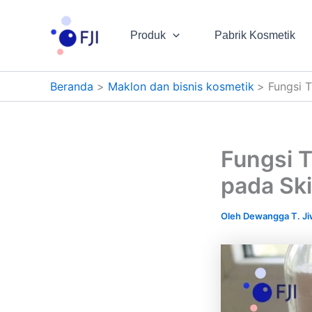
Lewati
ke
Produk
Pabrik Kosmetik
konten
Beranda
Maklon dan bisnis kosmetik
Fungsi 
Fungsi 
pada Sk
Oleh
Dewangga T. J