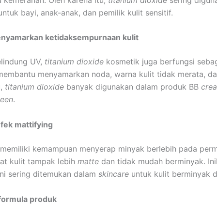
ntuk bayi, anak-anak, dan pemilik kulit sensitif.
nyamarkan ketidaksempurnaan kulit
elindung UV,
titanium
dioxide
kosmetik juga berfungsi seba
i membantu menyamarkan noda, warna kulit tidak merata, 
u,
titanium dioxide
banyak digunakan dalam produk BB
cre
reen
.
fek mattifying
memiliki kemampuan menyerap minyak berlebih pada permu
at kulit tampak lebih
matte
dan tidak mudah berminyak. Ini
ni sering ditemukan dalam
skincare
untuk kulit berminyak 
 formula produk