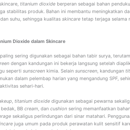
skincare,
titanium dioxide
berperan sebagai bahan penduk
a stabilitas produk. Bahan ini membantu meningkatkan da
dan suhu, sehingga kualitas
skincare
tetap terjaga selama
nium Dioxide dalam Skincare
paling sering digunakan sebagai bahan tabir surya, terutam
reen
dengan kandungan ini bekerja langsung setelah diapli
gu seperti
sunscreen
kimia. Selain
sunscreen
, kandungan
ti
emukan dalam pelembap harian yang mengandung SPF, seh
ktivitas sehari-hari.
akeup
,
titanium dioxide
digunakan sebagai pewarna sekalig
, bedak, BB
cream
, dan
cushion
sering memanfaatkan bahan 
erage
sekaligus perlindungan dari sinar matahari. Penggun
incare
juga umum pada produk perawatan kulit sensitif kar