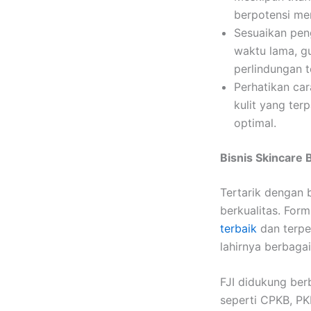
berpotensi mem
Sesuaikan peng
waktu lama, 
perlindungan 
Perhatikan ca
kulit yang ter
optimal.
Bisnis Skincare
Tertarik dengan 
berkualitas. Form
terbaik
dan terpe
lahirnya berbagai
FJI didukung berb
seperti CPKB, PKR