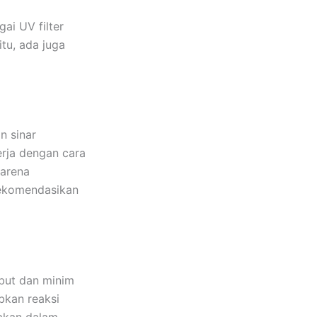
ai UV filter
itu, ada juga
n sinar
erja dengan cara
Karena
rekomendasikan
mbut dan minim
bkan reaksi
akan dalam