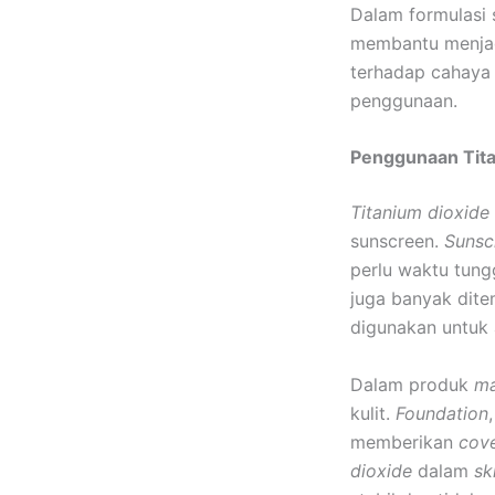
Dalam formulasi 
membantu menjag
terhadap cahaya 
penggunaan.
Penggunaan Tita
Titanium dioxide
sunscreen.
Sunsc
perlu waktu tung
juga banyak dit
digunakan untuk a
Dalam produk
m
kulit.
Foundation
memberikan
cov
dioxide
dalam
sk