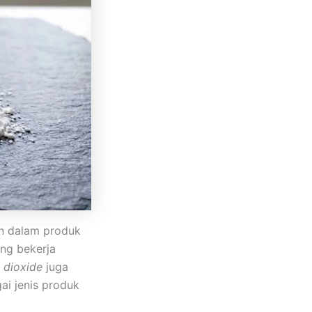
an dalam produk
ang bekerja
 dioxide
juga
i jenis produk