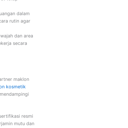
 ruangan dalam
ara rutin agar
 wajah dan area
kerja secara
artner maklon
on kosmetik
h mendampingi
ertifikasi resmi
erjamin mutu dan