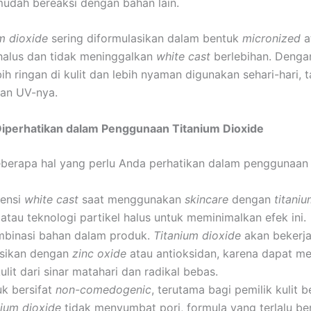
 mudah bereaksi dengan bahan lain.
um dioxide
sering diformulasikan dalam bentuk
micronized
a
 halus dan tidak meninggalkan
white cast
berlebihan. Dengan
ih ringan di kulit dan lebih nyaman digunakan sehari-hari,
gan UV-nya.
Diperhatikan dalam Penggunaan Titanium Dioxide
eberapa hal yang perlu Anda perhatikan dalam penggunaa
tensi
white cast
saat menggunakan
skincare
dengan
titani
atau teknologi partikel halus untuk meminimalkan efek ini.
mbinasi bahan dalam produk.
Titanium dioxide
akan bekerja
asikan dengan
zinc oxide
atau antioksidan, karena dapat m
ulit dari sinar matahari dan radikal bebas.
uk bersifat
non-comedogenic
, terutama bagi pemilik kulit b
nium dioxide
tidak menyumbat pori, formula yang terlalu be