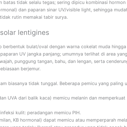
n batas tidak selalu tegas; sering dipicu kombinasi hormon 
rmonal) dan paparan sinar UV/visible light, sehingga mud
tidak rutin memakai tabir surya.
solar lentigines
lap berbentuk bulat/oval dengan warna cokelat muda hingg
 paparan UV jangka panjang; umumnya terlihat di area yang
 wajah, punggung tangan, bahu, dan lengan, serta cenderu
kebiasaan berjemur.
tam biasanya tidak tunggal. Beberapa pemicu yang paling
dan UVA dari balik kaca) memicu melanin dan memperkuat
infeksi kulit: peradangan memicu PIH.
ilan, KB hormonal) dapat memicu atau memperparah mel