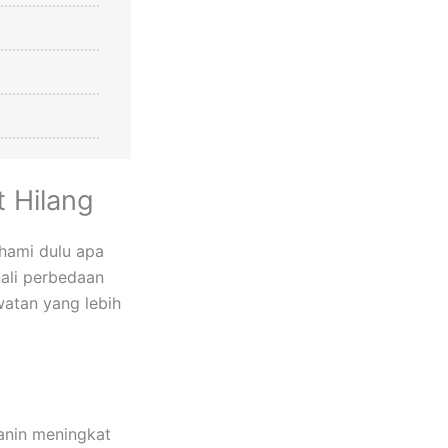
t Hilang
hami dulu apa
ali perbedaan
watan yang lebih
lanin meningkat