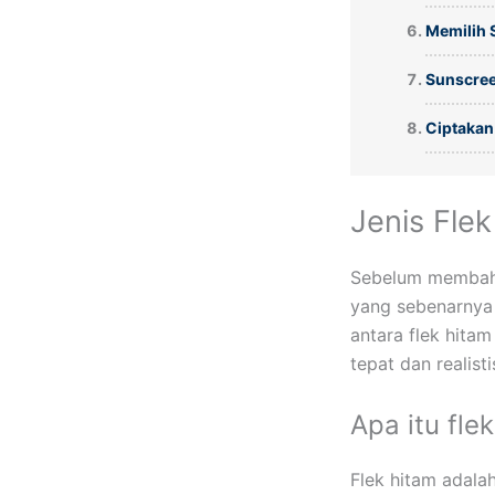
Memilih 
Sunscree
Ciptakan
Jenis Fle
Sebelum membaha
yang sebenarnya 
antara flek hita
tepat dan realisti
Apa itu fle
Flek hitam adala