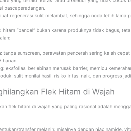
kincare yang terlalu “keras” atau prosedur yang tidak cocok
si pascaperadangan.
at regenerasi kulit melambat, sehingga noda lebih lama 
k hitam “bandel” bukan karena produknya tidak bagus, teta
alah:
n: tanpa sunscreen, perawatan pencerah sering kalah cepat
 harian.
ng: eksfoliasi berlebihan merusak barrier, memicu kemeraha
duk: sulit menilai hasil, risiko iritasi naik, dan progress jad
hilangkan Flek Hitam di Wajah
an flek hitam di wajah yang paling rasional adalah mengg
tukan/transfer melanin: misalnya dengan niacinamide, vit