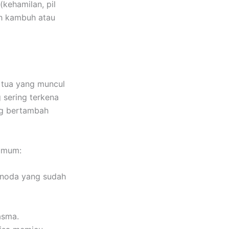
(kehamilan, pil
ah kambuh atau
a tua yang muncul
 sering terkena
ng bertambah
 umum:
 noda yang sudah
asma.