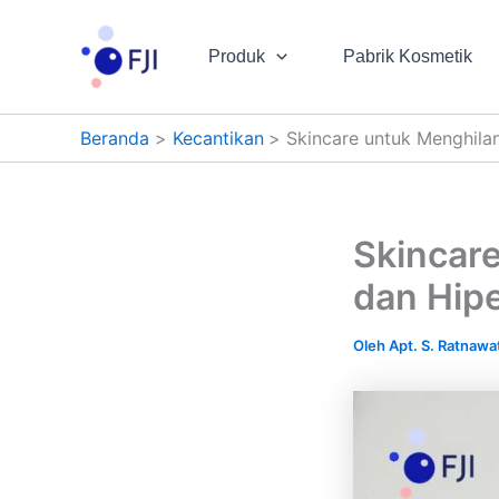
Lewati
ke
Produk
Pabrik Kosmetik
konten
Beranda
Kecantikan
Skincare untuk Menghila
Skincar
dan Hip
Oleh
Apt. S. Ratnawat