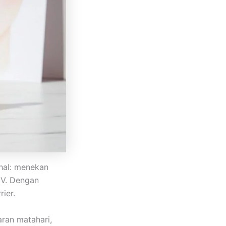
 hal: menekan
UV. Dengan
ier.
aran matahari,