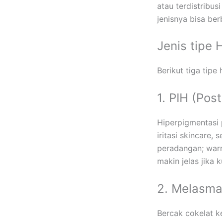
atau terdistribus
jenisnya bisa be
Jenis tipe 
Berikut tiga tip
1. PIH (Po
Hiperpigmentasi 
iritasi skincare
peradangan; warn
makin jelas jika 
2. Melasm
Bercak cokelat k