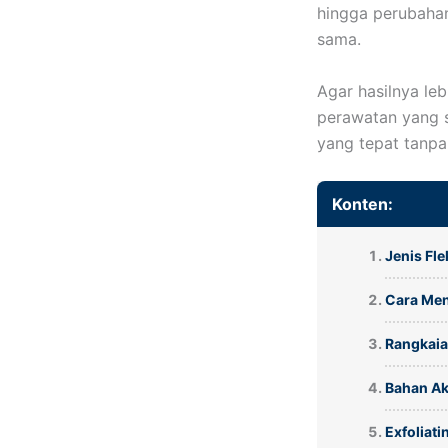
hingga perubahan
sama.
Agar hasilnya le
perawatan yang s
yang tepat tanpa r
Konten:
Jenis Fle
Cara Men
Rangkaia
Bahan Ak
Exfoliat