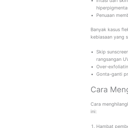
Iritasi dari s
hiperpigmenta
Penuaan membu
Banyak kasus fle
kebiasaan yang s
Skip sunscree
rangsangan UV
Over-exfoliati
Gonta-ganti pro
Cara Meng
Cara menghilangk
ini:
Hambat pemben