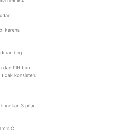
 bisa memicu
pudar
pi karena
 dibanding
n dan PIH baru.
i tidak konsisten.
abungkan 3 pilar
amin C,