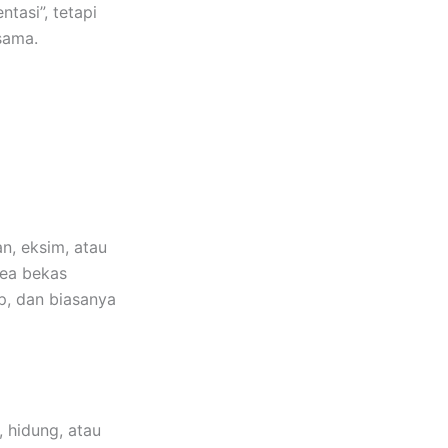
ntasi”, tetapi
sama.
n, eksim, atau
rea bekas
p, dan biasanya
, hidung, atau