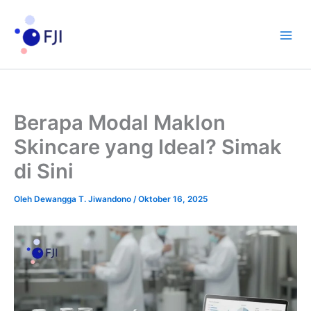
Lewati
ke
konten
Berapa Modal Maklon
Skincare yang Ideal? Simak
di Sini
Oleh
Dewangga T. Jiwandono
/
Oktober 16, 2025