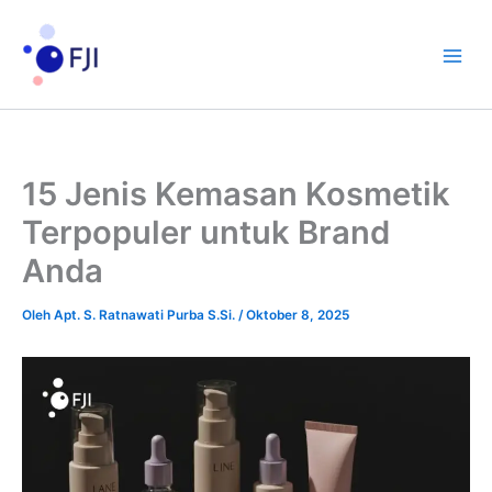
Lewati
ke
konten
15 Jenis Kemasan Kosmetik
Terpopuler untuk Brand
Anda
Oleh
Apt. S. Ratnawati Purba S.Si.
/
Oktober 8, 2025