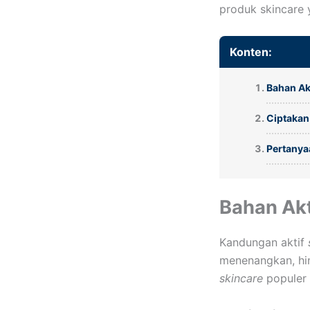
produk skincare y
Konten:
Bahan Ak
Ciptakan
Pertanya
Bahan Akt
Kandungan aktif
menenangkan, hin
skincare
populer 