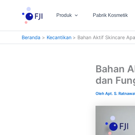
Lewati
ke
Produk
Pabrik Kosmetik
konten
Beranda
Kecantikan
Bahan Aktif Skincare Apa
Bahan Ak
dan Fun
Oleh
Apt. S. Ratnawat