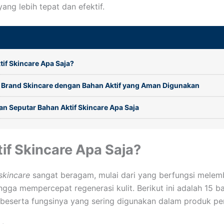
ang lebih tepat dan efektif.
tif Skincare Apa Saja?
 Brand Skincare dengan Bahan Aktif yang Aman Digunakan
an Seputar Bahan Aktif Skincare Apa Saja
if Skincare Apa Saja?
skincare
sangat beragam, mulai dari yang berfungsi melem
gga mempercepat regenerasi kulit. Berikut ini adalah 15 ba
beserta fungsinya yang sering digunakan dalam produk per