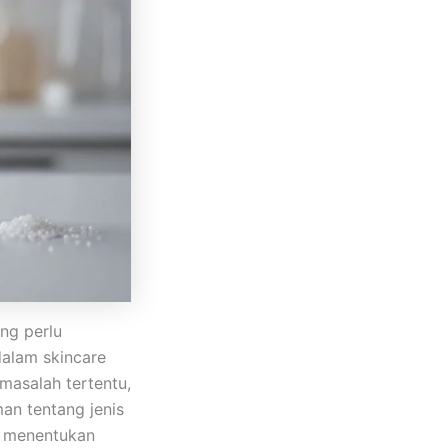
ing perlu
dalam skincare
masalah tertentu,
man tentang jenis
t menentukan