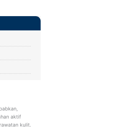
babkan,
han aktif
awatan kulit.