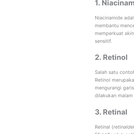
1. Niacina
Niacinamide adala
membantu mencera
memperkuat
skin
sensitif.
2. Retinol
Salah satu contoh
Retinol merupaka
mengurangi garis
dilakukan malam 
3. Retinal
Retinal (
retinald