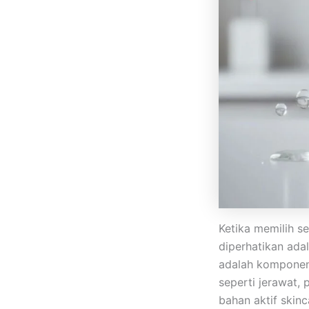
Ketika memilih se
diperhatikan adal
adalah komponen 
seperti jerawat,
bahan aktif ski