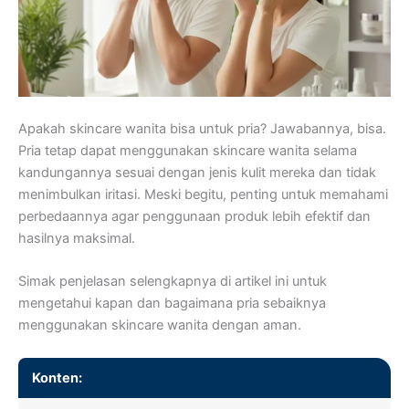
Apakah skincare wanita bisa untuk pria? Jawabannya, bisa.
Pria tetap dapat menggunakan skincare wanita selama
kandungannya sesuai dengan jenis kulit mereka dan tidak
menimbulkan iritasi. Meski begitu, penting untuk memahami
perbedaannya agar penggunaan produk lebih efektif dan
hasilnya maksimal.
Simak penjelasan selengkapnya di artikel ini untuk
mengetahui kapan dan bagaimana pria sebaiknya
menggunakan skincare wanita dengan aman.
Konten: