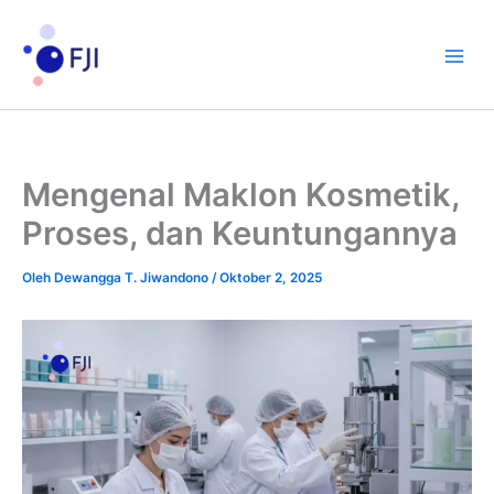
Lewati
ke
konten
Mengenal Maklon Kosmetik,
Proses, dan Keuntungannya
Oleh
Dewangga T. Jiwandono
/
Oktober 2, 2025