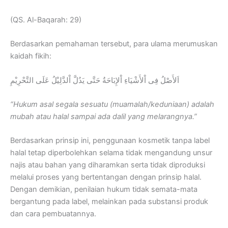
(QS. Al-Baqarah: 29)
Berdasarkan pemahaman tersebut, para ulama merumuskan
kaidah fikih:
اَلأَصْلُ فِى اْلأَشْيَاءِ اْلإِبَاحَةُ حَتَّى يَدُلَّ اْلدَّلِيْلُ عَلَى التَّحْرِيْمِ
“Hukum asal segala sesuatu (muamalah/keduniaan) adalah
mubah atau halal sampai ada dalil yang melarangnya.”
Berdasarkan prinsip ini, penggunaan kosmetik tanpa label
halal tetap diperbolehkan selama tidak mengandung unsur
najis atau bahan yang diharamkan serta tidak diproduksi
melalui proses yang bertentangan dengan prinsip halal.
Dengan demikian, penilaian hukum tidak semata-mata
bergantung pada label, melainkan pada substansi produk
dan cara pembuatannya.