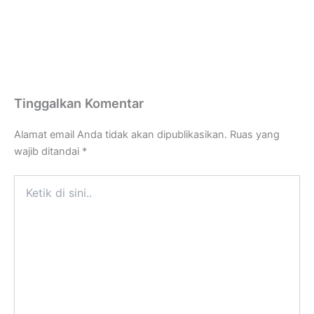
o
a
g
d
o
p
r
i
k
p
a
n
m
Tinggalkan Komentar
Alamat email Anda tidak akan dipublikasikan.
Ruas yang
wajib ditandai
*
Ketik
di
sini..