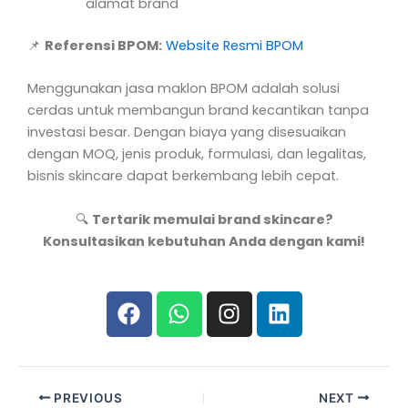
alamat brand
📌
Referensi BPOM:
Website Resmi BPOM
Menggunakan jasa maklon BPOM adalah solusi
cerdas untuk membangun brand kecantikan tanpa
investasi besar. Dengan biaya yang disesuaikan
dengan MOQ, jenis produk, formulasi, dan legalitas,
bisnis skincare dapat berkembang lebih cepat.
🔍
Tertarik memulai brand skincare?
Konsultasikan kebutuhan Anda dengan kami!
F
W
I
L
a
h
n
i
c
a
s
n
e
t
t
k
b
s
a
e
PREVIOUS
NEXT